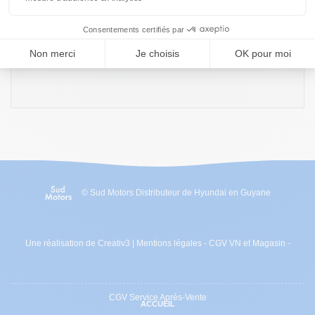
Vendredi : 8h à 12h30 et 14h à 16h
Samedi : 8h30 à 12h30
© Sud Motors Distributeur de Hyundai en Guyane
Une réalisation de Creativ3
|
Mentions légales
-
CGV VN et Magasin
-
CGV Service Après-Vente
ACCUEIL