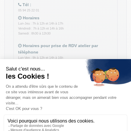
Tél :
05 94 25 22 01
Horaires
Lun-Jeu : 7h à 12h et 14h à 17h
Vendredi : 7h à 12h et 14h à 16h
Samedi : 8h30 à 12h30
Horaires pour prise de RDV atelier par
téléphone
Lun-Ven : 9h à 12h et 14h à 16h
Magasin Pièces Auto
Tél :
05 94 25 22 03
Horaires
Lundi : 8h30 à 12h et 14h à 17h
Mar-Jeu : 8h à 12h et 14h à 17h