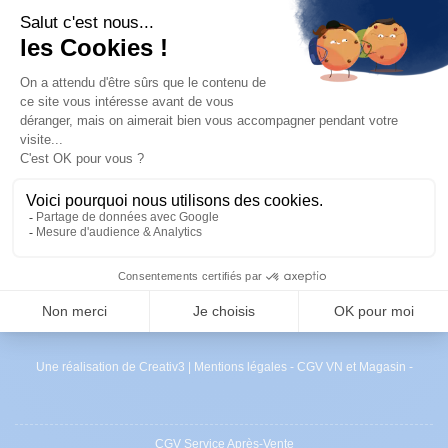
Essai
RDV Atelier
Devis Magasin Pièces
© Sud Motors Distributeur de Hyundai en Guyane
Une réalisation de Creativ3
|
Mentions légales
-
CGV VN et Magasin
-
CGV Service Après-Vente